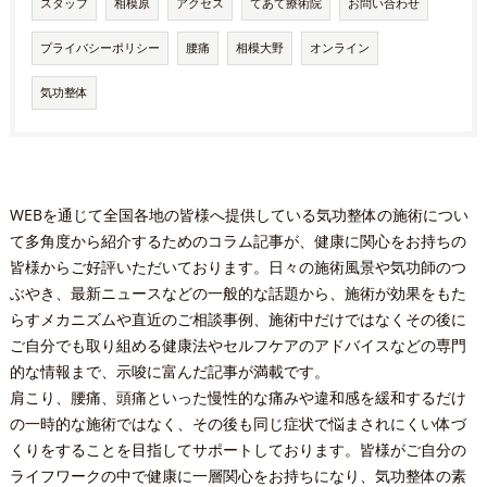
スタッフ
相模原
アクセス
てあて療術院
お問い合わせ
プライバシーポリシー
腰痛
相模大野
オンライン
気功整体
WEBを通じて全国各地の皆様へ提供している気功整体の施術につい
て多角度から紹介するためのコラム記事が、健康に関心をお持ちの
皆様からご好評いただいております。日々の施術風景や気功師のつ
ぶやき、最新ニュースなどの一般的な話題から、施術が効果をもた
らすメカニズムや直近のご相談事例、施術中だけではなくその後に
ご自分でも取り組める健康法やセルフケアのアドバイスなどの専門
的な情報まで、示唆に富んだ記事が満載です。
肩こり、腰痛、頭痛といった慢性的な痛みや違和感を緩和するだけ
の一時的な施術ではなく、その後も同じ症状で悩まされにくい体づ
くりをすることを目指してサポートしております。皆様がご自分の
ライフワークの中で健康に一層関心をお持ちになり、気功整体の素