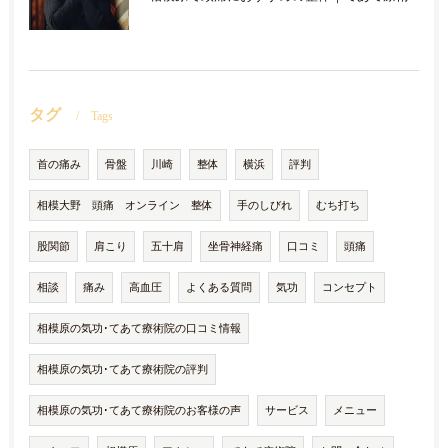
タグ
Tags
首の痛み
骨盤
川崎
整体
横浜
評判
相模大野 頭痛 オンライン 整体
手のしびれ
むち打ち
股関節
肩こり
五十肩
坐骨神経痛
口コミ
頭痛
相談
痛み
高血圧
よくある質問
気功
コンセプト
相模原の気功･てあて療術院の口コミ情報
相模原の気功･てあて療術院の評判
相模原の気功･てあて療術院のお客様の声
サービス
メニュー